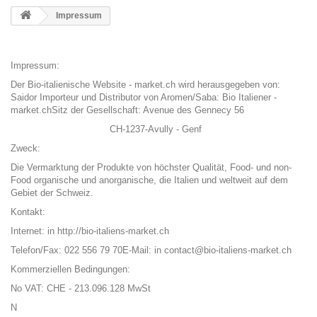
Impressum
Impressum:
Der Bio-italienische Website - market.ch wird herausgegeben von:
Saidor Importeur und Distributor von Aromen/Saba: Bio Italiener -
market.ch
Sitz der Gesellschaft: Avenue des Gennecy 56
CH-1237-Avully - Genf
Zweck:
Die Vermarktung der Produkte von höchster Qualität, Food- und non-
Food organische und anorganische, die Italien und weltweit auf dem
Gebiet der Schweiz.
Kontakt:
Internet: in http://bio-italiens-market.ch
Telefon/Fax: 022 556 79 70
E-Mail: in contact@bio-italiens-market.ch
Kommerziellen Bedingungen:
N
o VAT: CHE - 213.096.128 MwSt
N